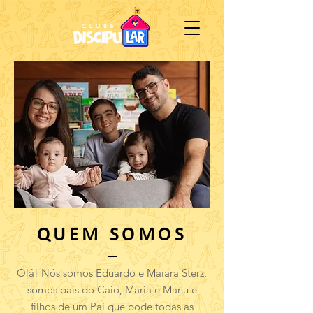
QUEM SOMOS
Olá! Nós somos Eduardo e Maiara Sterz,
somos pais do Caio, Maria e Manu e
filhos de um Pai que pode todas as