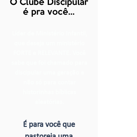
O Clube Discipular
é pra você...
Líder de Ministério Infantil,
que deseja um ministério
FORTE e RELEVANTE. Você
sabe que foi chamado para
discipular uma geração e
não só para contar
historinhas bíblicas
aleatórias.
É para você que
pastoreia uma