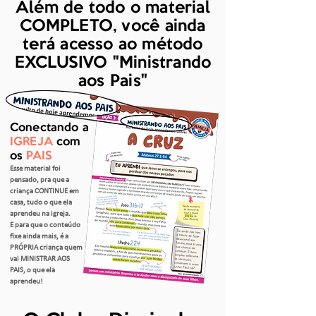
Além de todo o material
COMPLETO, você ainda
terá acesso ao método
EXCLUSIVO "Ministrando
aos Pais"
Conectando a
IGREJA
com
os
PAIS
Esse material foi
pensado, pra que a
criança CONTINUE em
casa, tudo o que ela
aprendeu na igreja.
E para que o conteúdo
fixe ainda mais, é a
PRÓPRIA criança quem
vai MINISTRAR AOS
PAIS, o que ela
aprendeu!