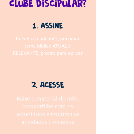
Clube Discipular?
1. Assine
Receba a cada mês, um novo
tema bíblico ATUAL e
RELEVANTE, pronto para aplicar
2. Acesse
Baixe o
material do mês,
compartilhe com os
voluntários e imprima as
atividades e recursos