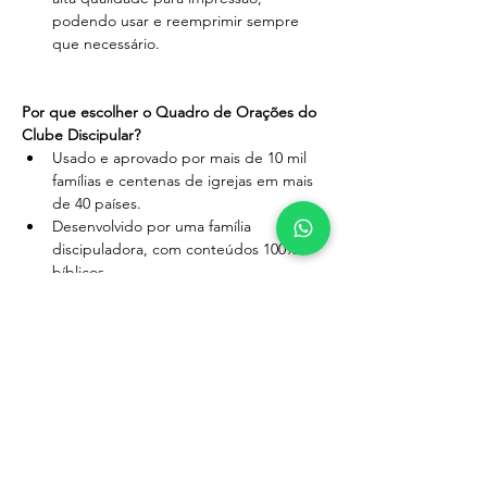
podendo usar e reemprimir sempre 
que necessário.
Por que escolher o Quadro de Orações do 
Clube Discipular?
Usado e aprovado por mais de 10 mil 
famílias e centenas de igrejas em mais 
de 40 países.
Desenvolvido por uma família 
discipuladora, com conteúdos 100% 
bíblicos.
Parte do valor das vendas é destinado 
à obra missionária, contribuindo para o 
crescimento da fé em todo o mundo.
Preço Especial de Lançamento:
Aproveite nosso preço especial de 
lançamento e garanta o seu Quadro de 
Orações por apenas 
R$ 17,99
. Este é um 
investimento inestimável na vida espiritual 